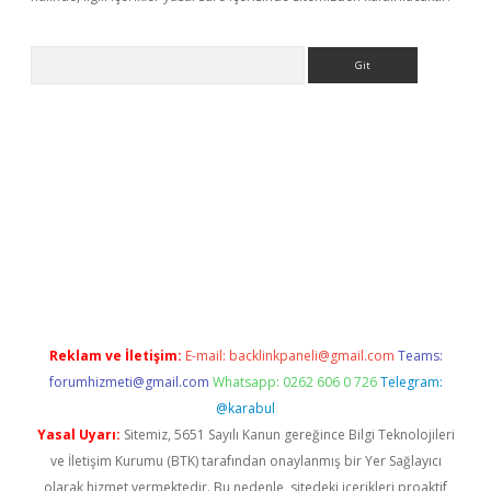
Arama
r yeni giriş
Reklam ve İletişim:
E-mail:
backlinkpaneli@gmail.com
Teams:
forumhizmeti@gmail.com
Whatsapp: 0262 606 0 726
Telegram:
@karabul
Yasal Uyarı:
Sitemiz, 5651 Sayılı Kanun gereğince Bilgi Teknolojileri
ve İletişim Kurumu (BTK) tarafından onaylanmış bir Yer Sağlayıcı
olarak hizmet vermektedir. Bu nedenle, sitedeki içerikleri proaktif