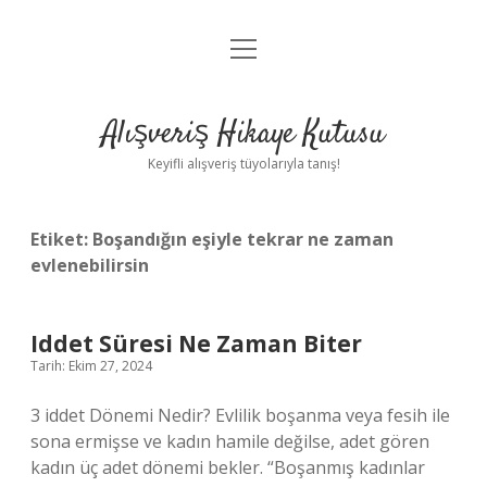
menüyü
Anasayfa
aç
Gizlilik Politikası
Alışveriş Hikaye Kutusu
Yasal Uyarı
Keyifli alışveriş tüyolarıyla tanış!
Hakkımızda
Etiket:
Boşandığın eşiyle tekrar ne zaman
evlenebilirsin
Iddet Süresi Ne Zaman Biter
Tarih: Ekim 27, 2024
3 iddet Dönemi Nedir? Evlilik boşanma veya fesih ile
sona ermişse ve kadın hamile değilse, adet gören
kadın üç adet dönemi bekler. “Boşanmış kadınlar