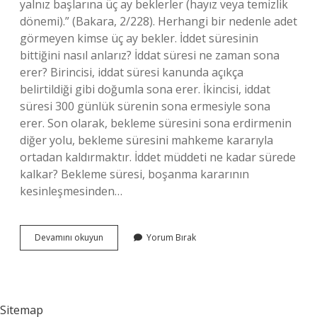
yalnız başlarına üç ay beklerler (hayız veya temizlik
dönemi).” (Bakara, 2/228). Herhangi bir nedenle adet
görmeyen kimse üç ay bekler. İddet süresinin
bittiğini nasıl anlarız? İddat süresi ne zaman sona
erer? Birincisi, iddat süresi kanunda açıkça
belirtildiği gibi doğumla sona erer. İkincisi, iddat
süresi 300 günlük sürenin sona ermesiyle sona
erer. Son olarak, bekleme süresini sona erdirmenin
diğer yolu, bekleme süresini mahkeme kararıyla
ortadan kaldırmaktır. İddet müddeti ne kadar sürede
kalkar? Bekleme süresi, boşanma kararının
kesinleşmesinden…
Iddet
Devamını okuyun
Yorum Bırak
Süresi
Ne
Zaman
Biter
Sitemap