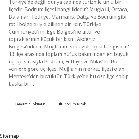
Türkiye’de değil, dünya çapında turizmle ünlü bir
ilçedir. Bodrum ilçesi hangi ildedir? Muğla İli, Ortaca,
Dalaman, Fethiye, Marmaris, Datça ve Bodrum gibi
tatil bölgeleriyle bilinen bir ildir. Türkiye
Cumhuriyeti’nin Ege Bölgesi’ne aittir ve
topraklarının küçük bir kısmı Akdeniz
Bölgesi’ndedir. Muğla’nın en büyük ilçesi hangisidir?
13 ilçe arasında toplam nüfus bakımından en büyük
üç ilçe sırasıyla Bodrum, Fethiye ve Milas’tır. Bu
verilere göre üç ilçesi Muğla’nın merkez ilçesi olan
Menteşe’den büyüktür. Türkiye’de bu özelliğe sahip
başka bir…
Muğla
Devamını okuyun
Yorum Bırak
Bodrum
Hangi
Ilçeye
Bağlı
Sitemap