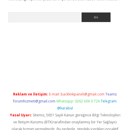
Arama
 yeni giriş
Reklam ve İletişim:
E-mail:
backlinkpaneli@gmail.com
Teams:
forumhizmeti@gmail.com
Whatsapp: 0262 606 0 726
Telegram:
@karabul
Yasal Uyarı:
Sitemiz, 5651 Sayılı Kanun gereğince Bilgi Teknolojileri
ve İletişim Kurumu (BTK) tarafından onaylanmış bir Yer Sağlayıcı
olarak hizmet vermektedir. Bu nedenle, sitedeki içerikleri proaktif