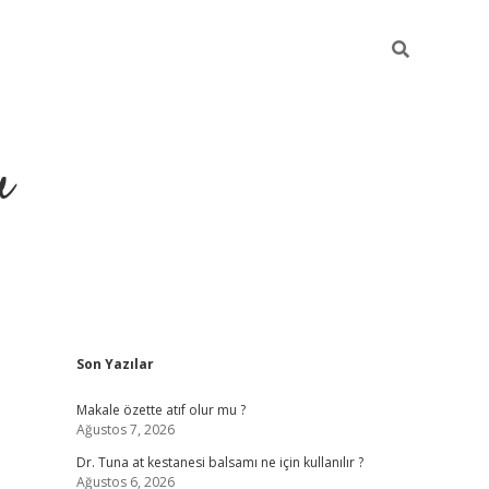
u
Sidebar
Son Yazılar
ilbet casino
betexper yeni gi
Makale özette atıf olur mu ?
Ağustos 7, 2026
Dr. Tuna at kestanesi balsamı ne için kullanılır ?
Ağustos 6, 2026