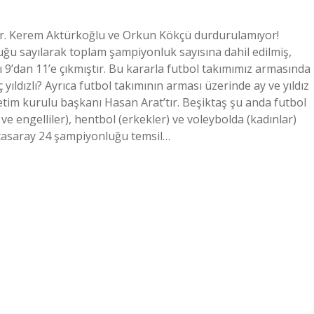
zı var. Kerem Aktürkoğlu ve Orkun Kökçü durdurulamıyor!
luğu sayılarak toplam şampiyonluk sayısına dahil edilmiş,
’dan 11’e çıkmıştır. Bu kararla futbol takımımız armasında
 yıldızlı? Ayrıca futbol takımının arması üzerinde ay ve yıldız
tim kurulu başkanı Hasan Arat’tır. Beşiktaş şu anda futbol
 ve engelliler), hentbol (erkekler) ve voleybolda (kadınlar)
latasaray 24 şampiyonluğu temsil…