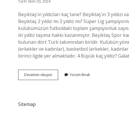
Tarih: Ekim 30, 2024
Beşiktaş’ın yıldızları kaç tane? Beşiktaş’ın 3 yıldı
Beşiktaş 2 yıldız mı 3 yıldız mı? Süper Lig şampiyon
kulübümüzün futboldaki toplam şampiyonluk sayısı 9
iki yıldız taşıma hakkı kazanmıştır. Beşiktaş Spor kaç
bulunan dört Türk takımından biridir. Kulübün yöne
(erkekler ve kadınlar), basketbol (erkekler, kadınlar
birinci ligde yer almaktadır. 4 Büyük kaç yıldız? Ga
Beşiktaş
Devamını okuyun
Yorum Bırak
Kaç
Yildiz
Var
Sitemap