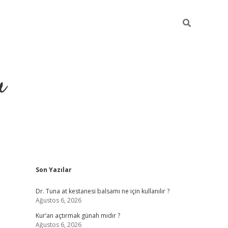
u
Sidebar
Son Yazılar
ilbet casino
betexper yeni gi
Dr. Tuna at kestanesi balsamı ne için kullanılır ?
Ağustos 6, 2026
Kur’an açtırmak günah mıdır ?
Ağustos 6, 2026