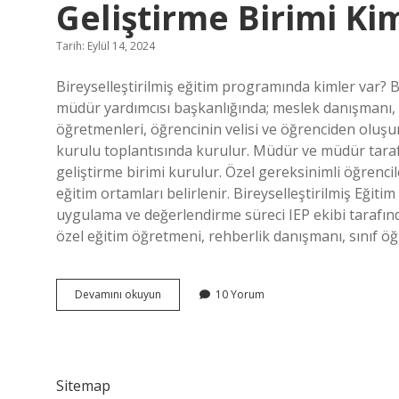
Geliştirme Birimi K
Tarih: Eylül 14, 2024
Bireyselleştirilmiş eğitim programında kimler var? 
müdür yardımcısı başkanlığında; meslek danışmanı, 
öğretmenleri, öğrencinin velisi ve öğrenciden oluşur
kurulu toplantısında kurulur. Müdür ve müdür tara
geliştirme birimi kurulur. Özel gereksinimli öğrenci
eğitim ortamları belirlenir. Bireyselleştirilmiş Eğit
uygulama ve değerlendirme süreci IEP ekibi tarafın
özel eğitim öğretmeni, rehberlik danışmanı, sınıf öğ
Bireyselleştirilmiş
Devamını okuyun
10 Yorum
Eğitim
Programı
Geliştirme
Birimi
Kimlerden
Sitemap
Oluşur