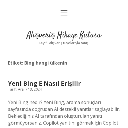
menüyü
Anasayfa
aç
Gizlilik Politikası
Alışveriş Hikaye Kutusu
Yasal Uyarı
Keyifli alışveriş tüyolarıyla tanış!
Hakkımızda
Etiket:
Bing hangi ülkenin
Yeni Bing E Nasıl Erişilir
Tarih: Aralık 13, 2024
Yeni Bing nedir? Yeni Bing, arama sonuçları
sayfasında doğrudan AI destekli yanıtlar sağlayabilir.
Beklediğiniz AI tarafından oluşturulan yanıtı
görmüyorsanız, Copilot yanıtını görmek için Copilot