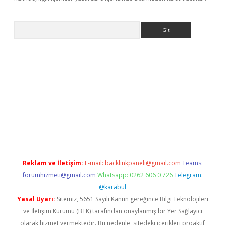
Arama
r yeni giriş
Reklam ve İletişim:
E-mail:
backlinkpaneli@gmail.com
Teams:
forumhizmeti@gmail.com
Whatsapp: 0262 606 0 726
Telegram:
@karabul
Yasal Uyarı:
Sitemiz, 5651 Sayılı Kanun gereğince Bilgi Teknolojileri
ve İletişim Kurumu (BTK) tarafından onaylanmış bir Yer Sağlayıcı
olarak hizmet vermektedir. Bu nedenle, sitedeki içerikleri proaktif