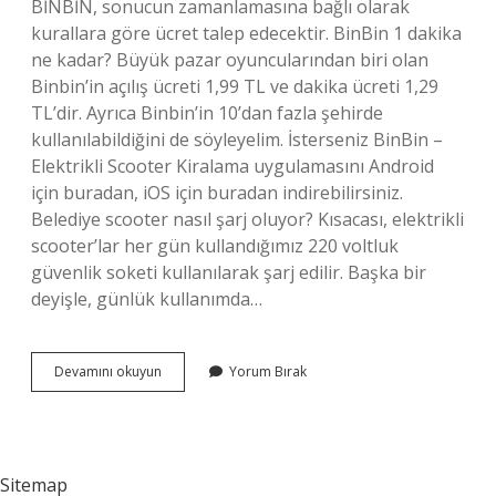
BİNBİN, sonucun zamanlamasına bağlı olarak
kurallara göre ücret talep edecektir. BinBin 1 dakika
ne kadar? Büyük pazar oyuncularından biri olan
Binbin’in açılış ücreti 1,99 TL ve dakika ücreti 1,29
TL’dir. Ayrıca Binbin’in 10’dan fazla şehirde
kullanılabildiğini de söyleyelim. İsterseniz BinBin –
Elektrikli Scooter Kiralama uygulamasını Android
için buradan, iOS için buradan indirebilirsiniz.
Belediye scooter nasıl şarj oluyor? Kısacası, elektrikli
scooter’lar her gün kullandığımız 220 voltluk
güvenlik soketi kullanılarak şarj edilir. Başka bir
deyişle, günlük kullanımda…
Binbin
Devamını okuyun
Yorum Bırak
Nasıl
Şarj
Oluyor
Sitemap