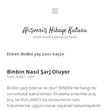
menüyü
Anasayfa
aç
Gizlilik Politikası
Alışveriş Hikaye Kutusu
Yasal Uyarı
Keyifli alışveriş tüyolarıyla tanış!
Hakkımızda
Etiket:
BinBin yaş sınırı kaçtır
Binbin Nasıl Şarj Oluyor
Tarih: Aralık 1, 2024
BinBin şarjı biterse ne olur? BİNBİN herhangi bir
sorumluluk kabul etmez. Kiralama sırasında araç
boş ise KULLANICI bu sözleşmenin tüm
hükümlerine uygun olarak seyahati tamamlayabilir.