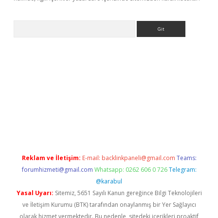
Arama
r yeni giriş
Reklam ve İletişim:
E-mail:
backlinkpaneli@gmail.com
Teams:
forumhizmeti@gmail.com
Whatsapp: 0262 606 0 726
Telegram:
@karabul
Yasal Uyarı:
Sitemiz, 5651 Sayılı Kanun gereğince Bilgi Teknolojileri
ve İletişim Kurumu (BTK) tarafından onaylanmış bir Yer Sağlayıcı
olarak hizmet vermektedir. Bu nedenle, sitedeki içerikleri proaktif