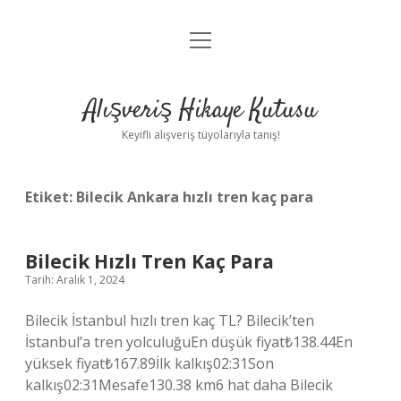
menüyü
Anasayfa
aç
Gizlilik Politikası
Alışveriş Hikaye Kutusu
Yasal Uyarı
Keyifli alışveriş tüyolarıyla tanış!
Hakkımızda
Etiket:
Bilecik Ankara hızlı tren kaç para
Bilecik Hızlı Tren Kaç Para
Tarih: Aralık 1, 2024
Bilecik İstanbul hızlı tren kaç TL? Bilecik’ten
İstanbul’a tren yolculuğuEn düşük fiyat₺138.44En
yüksek fiyat₺167.89İlk kalkış02:31Son
kalkış02:31Mesafe130.38 km6 hat daha Bilecik