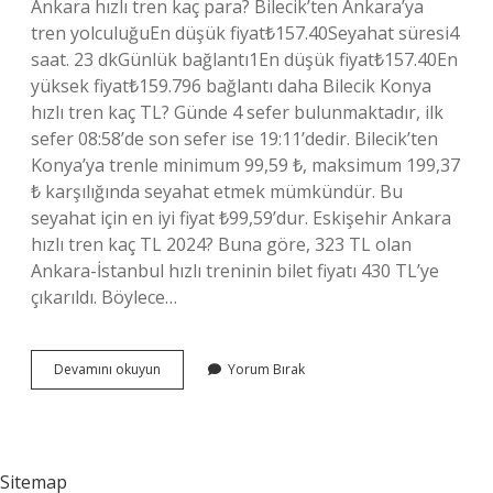
Ankara hızlı tren kaç para? Bilecik’ten Ankara’ya
tren yolculuğuEn düşük fiyat₺157.40Seyahat süresi4
saat. 23 dkGünlük bağlantı1En düşük fiyat₺157.40En
yüksek fiyat₺159.796 bağlantı daha Bilecik Konya
hızlı tren kaç TL? Günde 4 sefer bulunmaktadır, ilk
sefer 08:58’de son sefer ise 19:11’dedir. Bilecik’ten
Konya’ya trenle minimum 99,59 ₺, maksimum 199,37
₺ karşılığında seyahat etmek mümkündür. Bu
seyahat için en iyi fiyat ₺99,59’dur. Eskişehir Ankara
hızlı tren kaç TL 2024? Buna göre, 323 TL olan
Ankara-İstanbul hızlı treninin bilet fiyatı 430 TL’ye
çıkarıldı. Böylece…
Bilecik
Devamını okuyun
Yorum Bırak
Hızlı
Tren
Kaç
Para
Sitemap