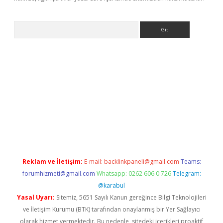
Arama
r yeni giriş
Reklam ve İletişim:
E-mail:
backlinkpaneli@gmail.com
Teams:
forumhizmeti@gmail.com
Whatsapp: 0262 606 0 726
Telegram:
@karabul
Yasal Uyarı:
Sitemiz, 5651 Sayılı Kanun gereğince Bilgi Teknolojileri
ve İletişim Kurumu (BTK) tarafından onaylanmış bir Yer Sağlayıcı
olarak hizmet vermektedir. Bu nedenle, sitedeki içerikleri proaktif