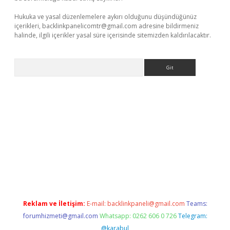
Hukuka ve yasal düzenlemelere aykırı olduğunu düşündüğünüz
içerikleri,
backlinkpanelicomtr@gmail.com
adresine bildirmeniz
halinde, ilgili içerikler yasal süre içerisinde sitemizden kaldırılacaktır.
Arama
r yeni giriş
Reklam ve İletişim:
E-mail:
backlinkpaneli@gmail.com
Teams:
forumhizmeti@gmail.com
Whatsapp: 0262 606 0 726
Telegram:
@karabul