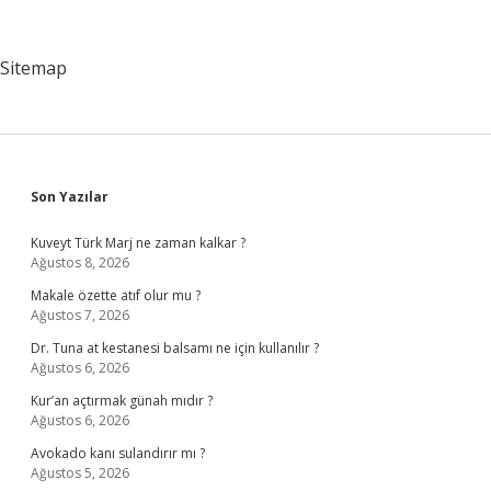
Geliştirme
Birimi
Kimlerden
Sitemap
Oluşur
Sidebar
Son Yazılar
Kuveyt Türk Marj ne zaman kalkar ?
Ağustos 8, 2026
Makale özette atıf olur mu ?
Ağustos 7, 2026
Dr. Tuna at kestanesi balsamı ne için kullanılır ?
Ağustos 6, 2026
Kur’an açtırmak günah mıdır ?
Ağustos 6, 2026
Avokado kanı sulandırır mı ?
Ağustos 5, 2026