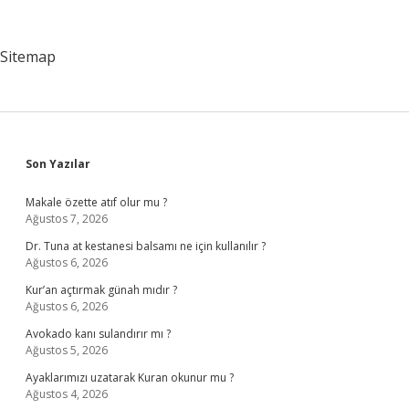
Milli
Bayramların
Nasıl
Sitemap
Bir
Önemi
Vardır
Sidebar
Son Yazılar
Makale özette atıf olur mu ?
Ağustos 7, 2026
Dr. Tuna at kestanesi balsamı ne için kullanılır ?
Ağustos 6, 2026
Kur’an açtırmak günah mıdır ?
Ağustos 6, 2026
Avokado kanı sulandırır mı ?
Ağustos 5, 2026
Ayaklarımızı uzatarak Kuran okunur mu ?
Ağustos 4, 2026