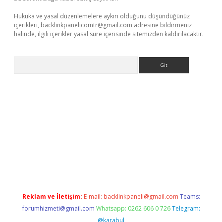
Hukuka ve yasal düzenlemelere aykırı olduğunu düşündüğünüz
içerikleri,
backlinkpanelicomtr@gmail.com
adresine bildirmeniz
halinde, ilgili içerikler yasal süre içerisinde sitemizden kaldırılacaktır.
Arama
r yeni giriş
Reklam ve İletişim:
E-mail:
backlinkpaneli@gmail.com
Teams:
forumhizmeti@gmail.com
Whatsapp: 0262 606 0 726
Telegram:
@karabul