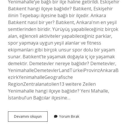
Yenimahalle’ye bağlı bir ilçe haline getirildi. Eskişehir
Batıkent hangi ilçeye bağlıdır? Batıkent, Eskişehir
ilinin Tepebaşı ilçesine bağlı bir ilçedir. Ankara
Batıkent nasıl bir yer? Batıkent, Ankara’nın en yeşil
semtlerinden biridir. Yürüyüş yapabileceğiniz birçok
alan, eğlenceli aktiviteler yapabileceğiniz parklar,
spor yapmaya uygun yeşil alanlar ve fitness
ekipmanları gibi birçok unsur spor dolu bir yaşam
sunar. Batıkent’te yaşamak doğayla iç içe yaşamak
demektir. Demetevler nereye bağlıdır? Demetevler,
YenimahalleDemetevlerLandTürkeiProvinzAnkaraB
ezirkYenimahalleGeografische
RegionZentralanatolien13 weitere Zeilen
Yenimahalle hangi ilçeye bağlıdır? Yeni Mahalle,
İstanbul’un Bağcılar ilçesine…
Yenibatı
Devamını okuyun
Yorum Bırak
Nereye
Bağlı