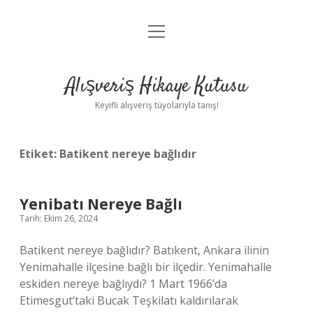
menüyü
Anasayfa
aç
Gizlilik Politikası
Alışveriş Hikaye Kutusu
Yasal Uyarı
Keyifli alışveriş tüyolarıyla tanış!
Hakkımızda
Etiket:
Batikent nereye bağlıdır
Yenibatı Nereye Bağlı
Tarih: Ekim 26, 2024
Batikent nereye bağlıdır? Batıkent, Ankara ilinin
Yenimahalle ilçesine bağlı bir ilçedir. Yenimahalle
eskiden nereye bağlıydı? 1 Mart 1966’da
Etimesgut’taki Bucak Teşkilatı kaldırılarak