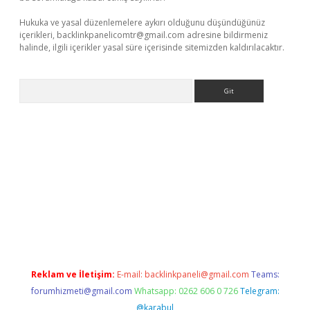
Hukuka ve yasal düzenlemelere aykırı olduğunu düşündüğünüz
içerikleri,
backlinkpanelicomtr@gmail.com
adresine bildirmeniz
halinde, ilgili içerikler yasal süre içerisinde sitemizden kaldırılacaktır.
Arama
r yeni giriş
Reklam ve İletişim:
E-mail:
backlinkpaneli@gmail.com
Teams:
forumhizmeti@gmail.com
Whatsapp: 0262 606 0 726
Telegram:
@karabul