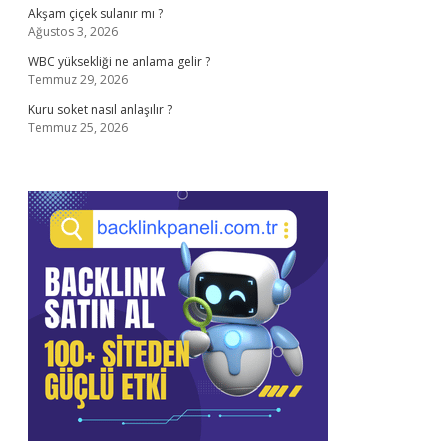
Akşam çiçek sulanır mı ?
Ağustos 3, 2026
WBC yüksekliği ne anlama gelir ?
Temmuz 29, 2026
Kuru soket nasıl anlaşılır ?
Temmuz 25, 2026