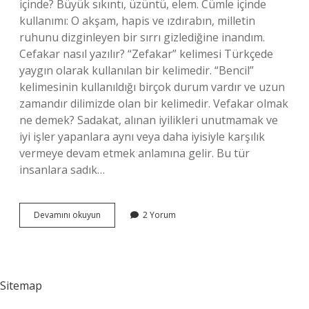
içinde? Büyük sıkıntı, üzüntü, elem. Cümle içinde
kullanımı: O akşam, hapis ve ızdırabın, milletin
ruhunu dizginleyen bir sırrı gizlediğine inandım.
Cefakar nasıl yazılır? “Zefakar” kelimesi Türkçede
yaygın olarak kullanılan bir kelimedir. “Bencil”
kelimesinin kullanıldığı birçok durum vardır ve uzun
zamandır dilimizde olan bir kelimedir. Vefakar olmak
ne demek? Sadakat, alınan iyilikleri unutmamak ve
iyi işler yapanlara aynı veya daha iyisiyle karşılık
vermeye devam etmek anlamına gelir. Bu tür
insanlara sadık…
Cefakarsın
Devamını okuyun
2 Yorum
Ne
Demek
Sitemap