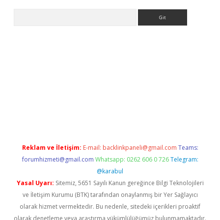
Arama
r yeni giriş
Reklam ve İletişim:
E-mail:
backlinkpaneli@gmail.com
Teams:
forumhizmeti@gmail.com
Whatsapp: 0262 606 0 726
Telegram:
@karabul
Yasal Uyarı:
Sitemiz, 5651 Sayılı Kanun gereğince Bilgi Teknolojileri
ve İletişim Kurumu (BTK) tarafından onaylanmış bir Yer Sağlayıcı
olarak hizmet vermektedir. Bu nedenle, sitedeki içerikleri proaktif
olarak denetleme veya araştırma yükümlülüğümüz bulunmamaktadır.