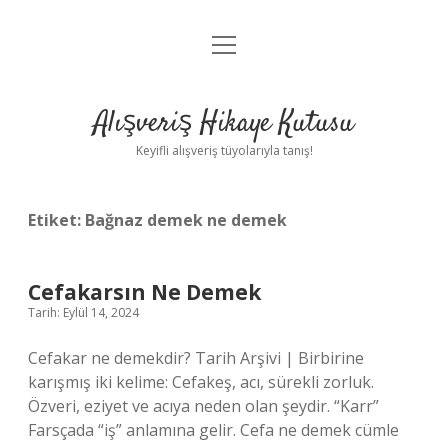
menüyü
Anasayfa
aç
Gizlilik Politikası
Alışveriş Hikaye Kutusu
Yasal Uyarı
Keyifli alışveriş tüyolarıyla tanış!
Hakkımızda
Etiket:
Bağnaz demek ne demek
Cefakarsın Ne Demek
Tarih: Eylül 14, 2024
Cefakar ne demekdir? Tarih Arşivi | Birbirine
karışmış iki kelime: Cefakeş, acı, sürekli zorluk.
Özveri, eziyet ve acıya neden olan şeydir. “Karr”
Farsçada “iş” anlamına gelir. Cefa ne demek cümle