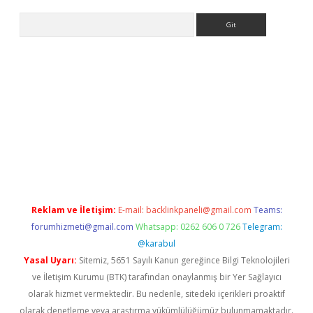
Arama
o
betexper yeni giriş
Reklam ve İletişim:
E-mail:
backlinkpaneli@gmail.com
Teams:
forumhizmeti@gmail.com
Whatsapp: 0262 606 0 726
Telegram:
@karabul
Yasal Uyarı:
Sitemiz, 5651 Sayılı Kanun gereğince Bilgi Teknolojileri
ve İletişim Kurumu (BTK) tarafından onaylanmış bir Yer Sağlayıcı
olarak hizmet vermektedir. Bu nedenle, sitedeki içerikleri proaktif
olarak denetleme veya araştırma yükümlülüğümüz bulunmamaktadır.