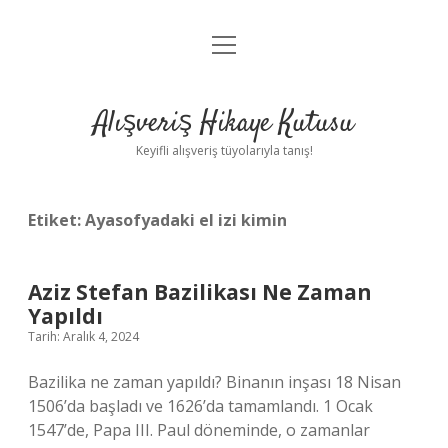
menüyü
Anasayfa
aç
Gizlilik Politikası
Alışveriş Hikaye Kutusu
Yasal Uyarı
Keyifli alışveriş tüyolarıyla tanış!
Hakkımızda
Etiket:
Ayasofyadaki el izi kimin
Aziz Stefan Bazilikası Ne Zaman
Yapıldı
Tarih: Aralık 4, 2024
Bazilika ne zaman yapıldı? Binanın inşası 18 Nisan
1506’da başladı ve 1626’da tamamlandı. 1 Ocak
1547’de, Papa III. Paul döneminde, o zamanlar