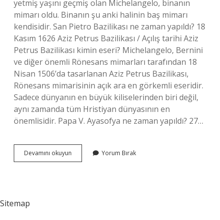
yetmiş yaşını geçmiş olan Michelangelo, binanın
mimarı oldu. Binanın şu anki halinin baş mimarı
kendisidir. San Pietro Bazilikası ne zaman yapıldı? 18
Kasım 1626 Aziz Petrus Bazilikası / Açılış tarihi Aziz
Petrus Bazilikası kimin eseri? Michelangelo, Bernini
ve diğer önemli Rönesans mimarları tarafından 18
Nisan 1506’da tasarlanan Aziz Petrus Bazilikası,
Rönesans mimarisinin açık ara en görkemli eseridir.
Sadece dünyanın en büyük kiliselerinden biri değil,
aynı zamanda tüm Hristiyan dünyasının en
önemlisidir. Papa V. Ayasofya ne zaman yapıldı? 27…
Aziz
Devamını okuyun
Yorum Bırak
Stefan
Bazilikası
Ne
Zaman
Yapıldı
Sitemap