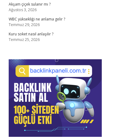
Akşam çiçek sulanır mı ?
Ağustos 3, 2026
WBC yüksekliği ne anlama gelir ?
Temmuz 29, 2026
Kuru soket nasıl anlaşılır ?
Temmuz 25, 2026