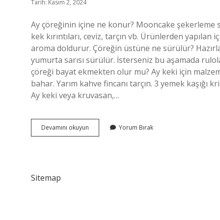
Tarih: Kasım 2, 2024
Ay çöreğinin içine ne konur? Mooncake şekerleme se
kek kırıntıları, ceviz, tarçın vb. Ürünlerden yapılan
aroma doldurur. Çöreğin üstüne ne sürülür? Hazırlana
yumurta sarısı sürülür. İsterseniz bu aşamada rulol
çöreği bayat ekmekten olur mu? Ay keki için malzemel
bahar. Yarım kahve fincanı tarçın. 3 yemek kaşığı kri
Ay keki veya kruvasan,…
Ay
Devamını okuyun
Yorum Bırak
Çöreği
Üzerine
Ne
Konur
Sitemap