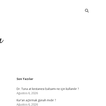
u
Sidebar
Son Yazılar
ilbet casino
betexper yeni gi
Dr. Tuna at kestanesi balsamı ne için kullanılır ?
Ağustos 6, 2026
Kur’an açtırmak günah mıdır ?
Ağustos 6, 2026