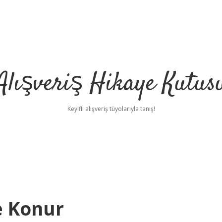
Alışveriş Hikaye Kutus
Keyifli alışveriş tüyolarıyla tanış!
e Konur