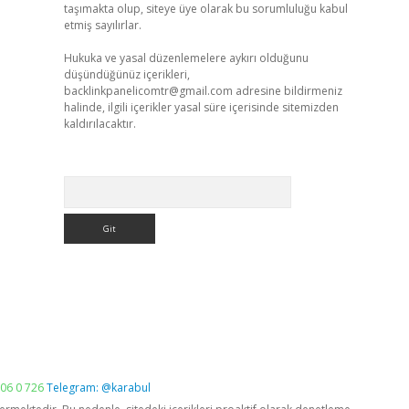
taşımakta olup, siteye üye olarak bu sorumluluğu kabul
etmiş sayılırlar.
Hukuka ve yasal düzenlemelere aykırı olduğunu
düşündüğünüz içerikleri,
backlinkpanelicomtr@gmail.com
adresine bildirmeniz
halinde, ilgili içerikler yasal süre içerisinde sitemizden
kaldırılacaktır.
Arama
06 0 726
Telegram: @karabul