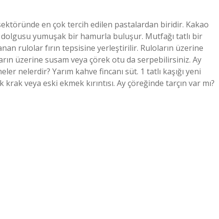
ktöründe en çok tercih edilen pastalardan biridir. Kakao
 iç dolgusu yumuşak bir hamurla buluşur. Mutfağı tatlı bir
n rulolar fırın tepsisine yerleştirilir. Ruloların üzerine
arın üzerine susam veya çörek otu da serpebilirsiniz. Ay
er nelerdir? Yarım kahve fincanı süt. 1 tatlı kaşığı yeni
k krak veya eski ekmek kırıntısı. Ay çöreğinde tarçın var mı?