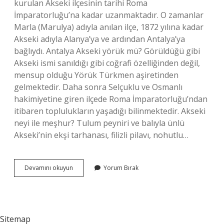
kurulan Akseki ilçesinin tarihi Roma
İmparatorluğu’na kadar uzanmaktadır. O zamanlar
Marla (Marulya) adıyla anılan ilçe, 1872 yılına kadar
Akseki adıyla Alanya’ya ve ardından Antalya’ya
bağlıydı. Antalya Akseki yörük mü? Görüldüğü gibi
Akseki ismi sanıldığı gibi coğrafi özelliğinden değil,
mensup olduğu Yörük Türkmen aşiretinden
gelmektedir. Daha sonra Selçuklu ve Osmanlı
hakimiyetine giren ilçede Roma İmparatorluğu’ndan
itibaren toplulukların yaşadığı bilinmektedir. Akseki
neyi ile meşhur? Tulum peyniri ve balıyla ünlü
Akseki’nin ekşi tarhanası, filizli pilavı, nohutlu…
Aksekinin
Devamını okuyun
Yorum Bırak
Kaç
Mahallesi
Var
Sitemap