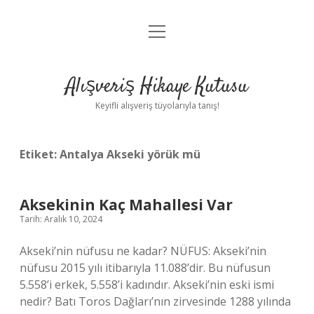
menüyü
Anasayfa
aç
Gizlilik Politikası
Alışveriş Hikaye Kutusu
Yasal Uyarı
Keyifli alışveriş tüyolarıyla tanış!
Hakkımızda
Etiket:
Antalya Akseki yörük mü
Aksekinin Kaç Mahallesi Var
Tarih: Aralık 10, 2024
Akseki’nin nüfusu ne kadar? NÜFUS: Akseki’nin
nüfusu 2015 yılı itibarıyla 11.088’dir. Bu nüfusun
5.558’i erkek, 5.558’i kadındır. Akseki’nin eski ismi
nedir? Batı Toros Dağları’nın zirvesinde 1288 yılında