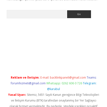
Arama
r yeni giriş
Reklam ve İletişim:
E-mail:
backlinkpaneli@gmail.com
Teams:
forumhizmeti@gmail.com
Whatsapp: 0262 606 0 726
Telegram:
@karabul
Yasal Uyarı:
Sitemiz, 5651 Sayılı Kanun gereğince Bilgi Teknolojileri
ve İletişim Kurumu (BTK) tarafından onaylanmış bir Yer Sağlayıcı
olarak hizmet vermektedir. Bu nedenle, sitedeki içerikleri proaktif