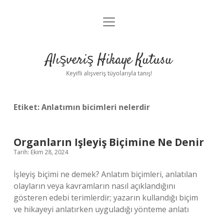
menüyü
Anasayfa
aç
Gizlilik Politikası
Alışveriş Hikaye Kutusu
Yasal Uyarı
Keyifli alışveriş tüyolarıyla tanış!
Hakkımızda
Etiket:
Anlatımın bicimleri nelerdir
Organların Işleyiş Biçimine Ne Denir
Tarih: Ekim 28, 2024
İşleyiş biçimi ne demek? Anlatım biçimleri, anlatılan
olayların veya kavramların nasıl açıklandığını
gösteren edebi terimlerdir; yazarın kullandığı biçim
ve hikayeyi anlatırken uyguladığı yönteme anlatı