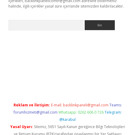
içerikleri,
backlinkpanelicomtr@gmail.com
adresine bildirmeniz
halinde, ilgili içerikler yasal süre içerisinde sitemizden kaldırılacaktır.
Arama
 yeni giriş
Reklam ve İletişim:
E-mail:
backlinkpaneli@gmail.com
Teams:
forumhizmeti@gmail.com
Whatsapp: 0262 606 0 726
Telegram:
@karabul
Yasal Uyarı:
Sitemiz, 5651 Sayılı Kanun gereğince Bilgi Teknolojileri
ve İletişim Kurumu (BTK) tarafından onaylanmış bir Yer Sağlayıcı