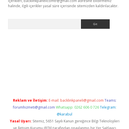
içerikleri,
backlinkpanelicomtr@gmail.com
adresine bildirmeniz
halinde, ilgili içerikler yasal süre içerisinde sitemizden kaldırılacaktır.
Arama
r yeni giriş
Reklam ve İletişim:
E-mail:
backlinkpaneli@gmail.com
Teams:
forumhizmeti@gmail.com
Whatsapp: 0262 606 0 726
Telegram:
@karabul
Yasal Uyarı:
Sitemiz, 5651 Sayılı Kanun gereğince Bilgi Teknolojileri
ve İletişim Kurumu (BTK) tarafından onaylanmış bir Yer Sağlayıcı