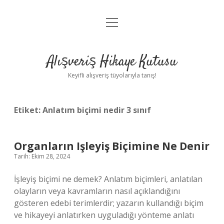
menüyü
Anasayfa
aç
Gizlilik Politikası
Alışveriş Hikaye Kutusu
Yasal Uyarı
Keyifli alışveriş tüyolarıyla tanış!
Hakkımızda
Etiket:
Anlatım biçimi nedir 3 sınıf
Organların Işleyiş Biçimine Ne Denir
Tarih: Ekim 28, 2024
İşleyiş biçimi ne demek? Anlatım biçimleri, anlatılan
olayların veya kavramların nasıl açıklandığını
gösteren edebi terimlerdir; yazarın kullandığı biçim
ve hikayeyi anlatırken uyguladığı yönteme anlatı