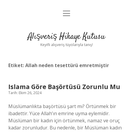
menüyü
Anasayfa
aç
Gizlilik Politikası
Alışveriş Hikaye Kutusu
Yasal Uyarı
Keyifli alışveriş tüyolarıyla tanış!
Hakkımızda
Etiket:
Allah neden tesettürü emretmiştir
Islama Göre Başörtüsü Zorunlu Mu
Tarih: Ekim 26, 2024
Müslümanlıkta başörtüsü şart mı? Örtünmek bir
ibadettir. Yüce Allah’ın emrine uyma eylemidir.
Müslüman bir kadın için örtünmek, namaz ve oruç
kadar zorunludur. Bu nedenle, bir Müslüman kadın