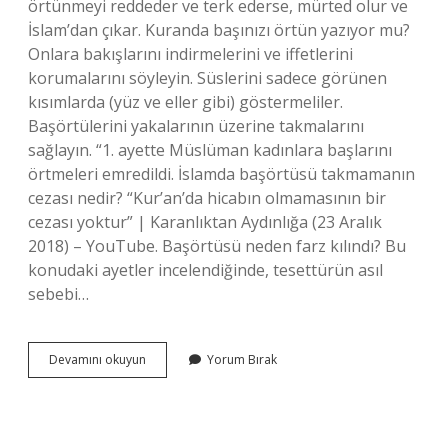
örtünmeyi reddeder ve terk ederse, mürted olur ve
İslam’dan çıkar. Kuranda başınızı örtün yazıyor mu?
Onlara bakışlarını indirmelerini ve iffetlerini
korumalarını söyleyin. Süslerini sadece görünen
kısımlarda (yüz ve eller gibi) göstermeliler.
Başörtülerini yakalarının üzerine takmalarını
sağlayın. “1. ayette Müslüman kadınlara başlarını
örtmeleri emredildi. İslamda başörtüsü takmamanın
cezası nedir? “Kur’an’da hicabın olmamasının bir
cezası yoktur” | Karanlıktan Aydınlığa (23 Aralık
2018) – YouTube. Başörtüsü neden farz kılındı? Bu
konudaki ayetler incelendiğinde, tesettürün asıl
sebebi…
Islama
Devamını okuyun
Yorum Bırak
Göre
Başörtüsü
Zorunlu
Mu