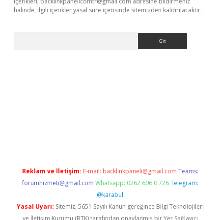
içerikleri,
backlinkpanelicomtr@gmail.com
adresine bildirmeniz
halinde, ilgili içerikler yasal süre içerisinde sitemizden kaldırılacaktır.
Arama
r yeni giriş
Reklam ve İletişim:
E-mail:
backlinkpaneli@gmail.com
Teams:
forumhizmeti@gmail.com
Whatsapp: 0262 606 0 726
Telegram:
@karabul
Yasal Uyarı:
Sitemiz, 5651 Sayılı Kanun gereğince Bilgi Teknolojileri
ve İletişim Kurumu (BTK) tarafından onaylanmış bir Yer Sağlayıcı