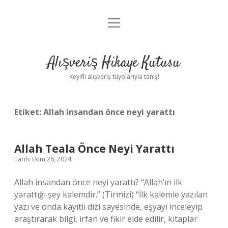
menüyü
Anasayfa
aç
Gizlilik Politikası
Alışveriş Hikaye Kutusu
Yasal Uyarı
Keyifli alışveriş tüyolarıyla tanış!
Hakkımızda
Etiket:
Allah insandan önce neyi yarattı
Allah Teala Önce Neyi Yarattı
Tarih: Ekim 26, 2024
Allah insandan önce neyi yarattı? “Allah’ın ilk
yarattığı şey kalemdir.” (Tirmizi) “İlk kalemle yazılan
yazı ve onda kayıtlı dizi sayesinde, eşyayı inceleyip
araştırarak bilgi, irfan ve fikir elde edilir, kitaplar