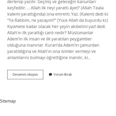
derlenip yazılır. Geçmiş ve geleceğin kanunları
keşfedilir. … Allah ilk neyi yarattı âyet? (Allah Teala
kalemi yarattığında) ona emretti: Yaz. (Kalem) dedi ki:
“Ya Rabbim, ne yazayım?” (Yüce Allah da buyurdu ki:)
Kıyamete kadar olacak her şeyin akıbetini yaz! dedi.
Allah’ın ilk yarattığı canlı nedir? Müslümanlar
Adem’in ilk insan ve ilk yaratılan peygamber
olduğuna inanırlar. Kuran’da Adem’in çamurdan
yaratıldığına ve Allah’ın ona isimler vermeyi ve
anlamlarını bulmayı öğrettiğine inanılır, ki…
Allah
Devamını okuyun
Yorum Bırak
Teala
Önce
Neyi
Yarattı
Sitemap