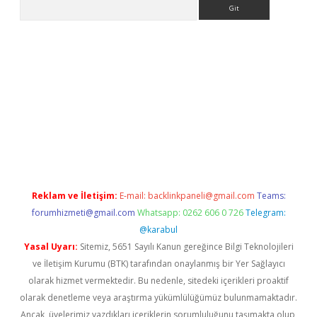
Arama
o
betexper yeni giriş
Reklam ve İletişim:
E-mail:
backlinkpaneli@gmail.com
Teams:
forumhizmeti@gmail.com
Whatsapp: 0262 606 0 726
Telegram:
@karabul
Yasal Uyarı:
Sitemiz, 5651 Sayılı Kanun gereğince Bilgi Teknolojileri
ve İletişim Kurumu (BTK) tarafından onaylanmış bir Yer Sağlayıcı
olarak hizmet vermektedir. Bu nedenle, sitedeki içerikleri proaktif
olarak denetleme veya araştırma yükümlülüğümüz bulunmamaktadır.
Ancak, üyelerimiz yazdıkları içeriklerin sorumluluğunu taşımakta olup,