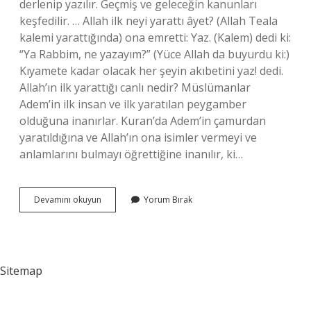
derlenip yazılır. Geçmiş ve geleceğin kanunları
keşfedilir. … Allah ilk neyi yarattı âyet? (Allah Teala
kalemi yarattığında) ona emretti: Yaz. (Kalem) dedi ki:
“Ya Rabbim, ne yazayım?” (Yüce Allah da buyurdu ki:)
Kıyamete kadar olacak her şeyin akıbetini yaz! dedi.
Allah’ın ilk yarattığı canlı nedir? Müslümanlar
Adem’in ilk insan ve ilk yaratılan peygamber
olduğuna inanırlar. Kuran’da Adem’in çamurdan
yaratıldığına ve Allah’ın ona isimler vermeyi ve
anlamlarını bulmayı öğrettiğine inanılır, ki…
Allah
Devamını okuyun
Yorum Bırak
Teala
Önce
Neyi
Yarattı
Sitemap