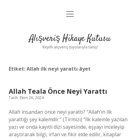
menüyü
Anasayfa
aç
Gizlilik Politikası
Alışveriş Hikaye Kutusu
Yasal Uyarı
Keyifli alışveriş tüyolarıyla tanış!
Hakkımızda
Etiket:
Allah ilk neyi yarattı âyet
Allah Teala Önce Neyi Yarattı
Tarih: Ekim 26, 2024
Allah insandan önce neyi yarattı? “Allah’ın ilk
yarattığı şey kalemdir.” (Tirmizi) “İlk kalemle yazılan
yazı ve onda kayıtlı dizi sayesinde, eşyayı inceleyip
araştırarak bilgi, irfan ve fikir elde edilir, kitaplar