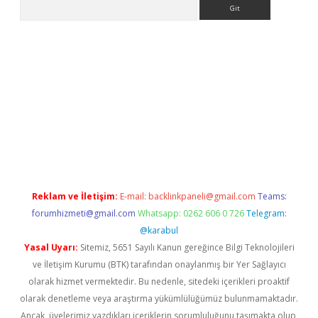
Arama
r yeni giriş
Reklam ve İletişim:
E-mail:
backlinkpaneli@gmail.com
Teams:
forumhizmeti@gmail.com
Whatsapp: 0262 606 0 726
Telegram:
@karabul
Yasal Uyarı:
Sitemiz, 5651 Sayılı Kanun gereğince Bilgi Teknolojileri
ve İletişim Kurumu (BTK) tarafından onaylanmış bir Yer Sağlayıcı
olarak hizmet vermektedir. Bu nedenle, sitedeki içerikleri proaktif
olarak denetleme veya araştırma yükümlülüğümüz bulunmamaktadır.
Ancak, üyelerimiz yazdıkları içeriklerin sorumluluğunu taşımakta olup,