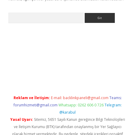
Arama
r yeni giriş
Reklam ve İletişim:
E-mail:
backlinkpaneli@gmail.com
Teams:
forumhizmeti@gmail.com
Whatsapp: 0262 606 0 726
Telegram:
@karabul
Yasal Uyarı:
Sitemiz, 5651 Sayılı Kanun gereğince Bilgi Teknolojileri
ve İletişim Kurumu (BTK) tarafından onaylanmış bir Yer Sağlayıcı
olarak hizmet vermektedir. Bu nedenle, sitedeki içerikleri proaktif