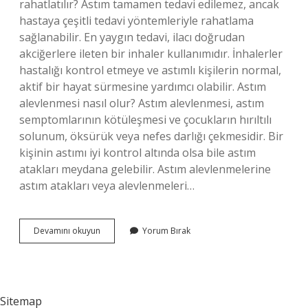
rahatlatılır? Astım tamamen tedavi edilemez, ancak
hastaya çeşitli tedavi yöntemleriyle rahatlama
sağlanabilir. En yaygın tedavi, ilacı doğrudan
akciğerlere ileten bir inhaler kullanımıdır. İnhalerler
hastalığı kontrol etmeye ve astımlı kişilerin normal,
aktif bir hayat sürmesine yardımcı olabilir. Astım
alevlenmesi nasıl olur? Astım alevlenmesi, astım
semptomlarının kötüleşmesi ve çocukların hırıltılı
solunum, öksürük veya nefes darlığı çekmesidir. Bir
kişinin astımı iyi kontrol altında olsa bile astım
atakları meydana gelebilir. Astım alevlenmelerine
astım atakları veya alevlenmeleri…
Astım
Devamını okuyun
Yorum Bırak
Krizi
Anında
Ne
Yapmalı
Sitemap