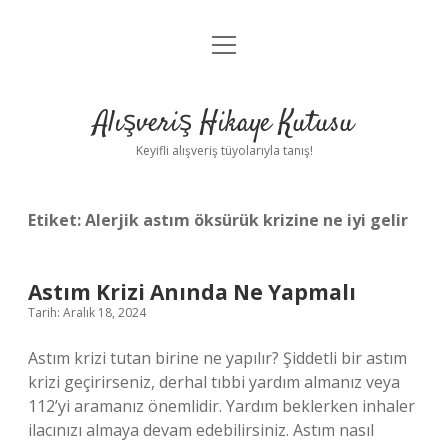
menüyü
Anasayfa
aç
Gizlilik Politikası
Alışveriş Hikaye Kutusu
Yasal Uyarı
Keyifli alışveriş tüyolarıyla tanış!
Hakkımızda
Etiket:
Alerjik astım öksürük krizine ne iyi gelir
Astım Krizi Anında Ne Yapmalı
Tarih: Aralık 18, 2024
Astım krizi tutan birine ne yapılır? Şiddetli bir astım
krizi geçirirseniz, derhal tıbbi yardım almanız veya
112’yi aramanız önemlidir. Yardım beklerken inhaler
ilacınızı almaya devam edebilirsiniz. Astım nasıl