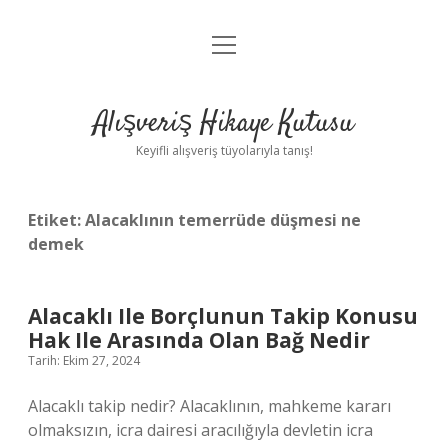
menüyü
Anasayfa
aç
Gizlilik Politikası
Alışveriş Hikaye Kutusu
Yasal Uyarı
Keyifli alışveriş tüyolarıyla tanış!
Hakkımızda
Etiket:
Alacaklının temerrüde düşmesi ne
demek
Alacaklı Ile Borçlunun Takip Konusu
Hak Ile Arasında Olan Bağ Nedir
Tarih: Ekim 27, 2024
Alacaklı takip nedir? Alacaklının, mahkeme kararı
olmaksızın, icra dairesi aracılığıyla devletin icra