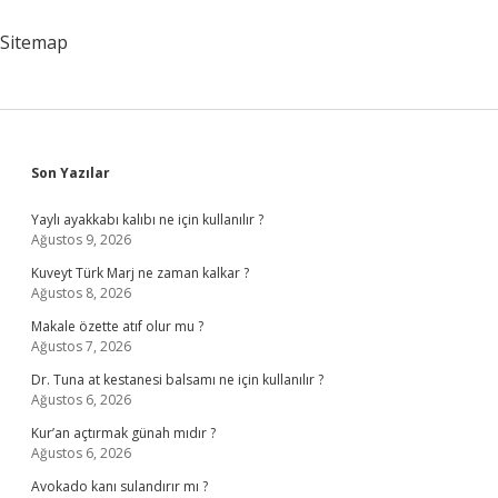
Konusu
Hak
Sitemap
Ile
Arasında
Olan
Bağ
Nedir
Sidebar
Son Yazılar
Yaylı ayakkabı kalıbı ne için kullanılır ?
Ağustos 9, 2026
Kuveyt Türk Marj ne zaman kalkar ?
Ağustos 8, 2026
Makale özette atıf olur mu ?
Ağustos 7, 2026
Dr. Tuna at kestanesi balsamı ne için kullanılır ?
Ağustos 6, 2026
Kur’an açtırmak günah mıdır ?
Ağustos 6, 2026
Avokado kanı sulandırır mı ?