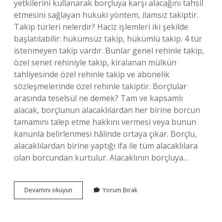
yetkilerini kullanarak borçluya karşı alacağını tahsil
etmesini sağlayan hukuki yöntem, ilamsız takiptir.
Takip türleri nelerdir? Haciz işlemleri iki şekilde
başlatılabilir: hükümsüz takip, hükümlü takip. 4 tür
istenmeyen takip vardır. Bunlar genel rehinle takip,
özel senet rehiniyle takip, kiralanan mülkün
tahliyesinde özel rehinle takip ve abonelik
sözleşmelerinde özel rehinle takiptir. Borçlular
arasında teselsül ne demek? Tam ve kapsamlı
alacak, borçlunun alacaklılardan her birine borcun
tamamını talep etme hakkını vermesi veya bunun
kanunla belirlenmesi hâlinde ortaya çıkar. Borçlu,
alacaklılardan birine yaptığı ifa ile tüm alacaklılara
olan borcundan kurtulur. Alacaklının borçluya…
Alacaklı
Devamını okuyun
Yorum Bırak
Ile
Borçlunun
Takip