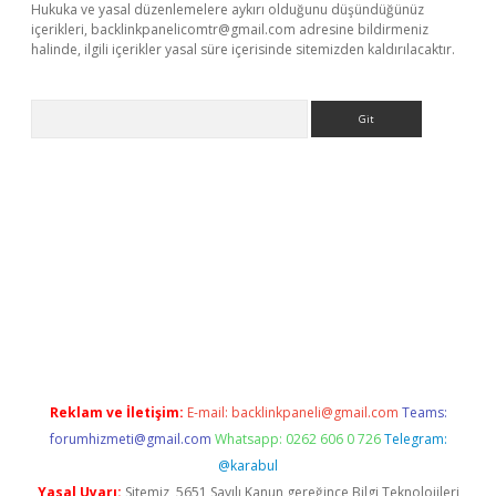
Hukuka ve yasal düzenlemelere aykırı olduğunu düşündüğünüz
içerikleri,
backlinkpanelicomtr@gmail.com
adresine bildirmeniz
halinde, ilgili içerikler yasal süre içerisinde sitemizden kaldırılacaktır.
Arama
xper yeni giriş
Reklam ve İletişim:
E-mail:
backlinkpaneli@gmail.com
Teams:
forumhizmeti@gmail.com
Whatsapp: 0262 606 0 726
Telegram:
@karabul
Yasal Uyarı:
Sitemiz, 5651 Sayılı Kanun gereğince Bilgi Teknolojileri