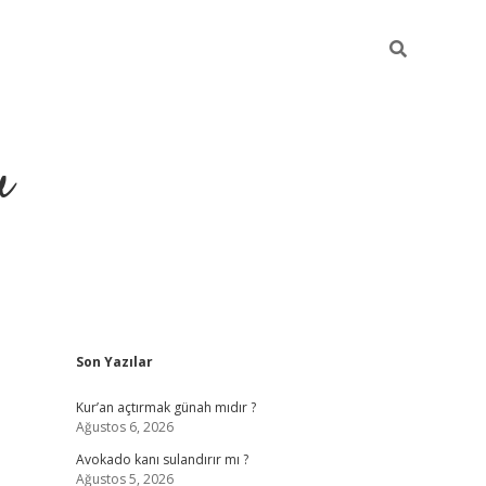
u
Sidebar
Son Yazılar
ilbet casino
betexper yeni gi
Kur’an açtırmak günah mıdır ?
Ağustos 6, 2026
Avokado kanı sulandırır mı ?
Ağustos 5, 2026