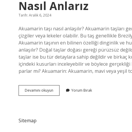
Nasıl Anlarız
Tarih: Aralık 6, 2024
Akuamarin taşı nasıl anlaşılır? Akuamarin taşları g
çizgiler veya lekeler olabilir. Bu taş genellikle Bre
Akuamarin taşının en bilinen özelliği dinginlik ve h
anlaşılır? Doğal taşlar doğası gereği pürüzsüz değil
taşlar ise bu tür detaylara sahip değildir ve birkaç 
içindeki kusurları inceleyebilir ve böylece gerçekliği
parlar mı? Akuamarin: Akuamarin, mavi veya yeşil to
Akuamarin
Devamını okuyun
Yorum Bırak
Taşının
Gerçek
Olup
Olmadığını
Nasıl
Sitemap
Anlarız