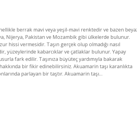
enellikle berrak mavi veya yeşil-mavi renktedir ve bazen beya
zilya, Nijerya, Pakistan ve Mozambik gibi ülkelerde bulunur.
uzur hissi vermesidir. Taşın gerçek olup olmadığı nasıl
dir, yüzeylerinde kabarcıklar ve çatlaklar bulunur. Yapay
kusurla fark edilir. Taşınıza büyüteç yardımıyla bakarak
 hakkında bir fikir edinebilirsiniz. Akuamarin taşı karanlıkta
nlarında parlayan bir taştır. Akuamarin taşı…