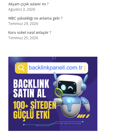
Akşam çiçek sulanır mı ?
Ağustos 3, 2026
WBC yüksekliği ne anlama gelir ?
Temmuz 29, 2026
Kuru soket nasıl anlaşılır ?
Temmuz 25, 2026