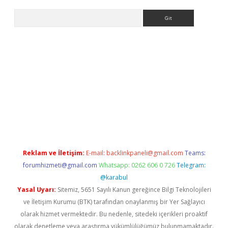
Arama
r yeni giriş
Reklam ve İletişim:
E-mail:
backlinkpaneli@gmail.com
Teams:
forumhizmeti@gmail.com
Whatsapp: 0262 606 0 726
Telegram:
@karabul
Yasal Uyarı:
Sitemiz, 5651 Sayılı Kanun gereğince Bilgi Teknolojileri
ve İletişim Kurumu (BTK) tarafından onaylanmış bir Yer Sağlayıcı
olarak hizmet vermektedir. Bu nedenle, sitedeki içerikleri proaktif
olarak denetleme veya araştırma yükümlülüğümüz bulunmamaktadır.