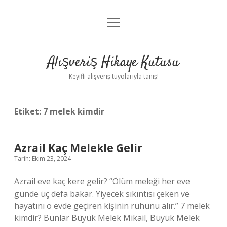
menüyü
Anasayfa
aç
Gizlilik Politikası
Alışveriş Hikaye Kutusu
Yasal Uyarı
Keyifli alışveriş tüyolarıyla tanış!
Hakkımızda
Etiket:
7 melek kimdir
Azrail Kaç Melekle Gelir
Tarih: Ekim 23, 2024
Azrail eve kaç kere gelir? “Ölüm meleği her eve
günde üç defa bakar. Yiyecek sıkıntısı çeken ve
hayatını o evde geçiren kişinin ruhunu alır.” 7 melek
kimdir? Bunlar Büyük Melek Mikail, Büyük Melek