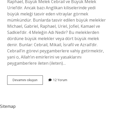
Raphael, Büyük Melek Cebrail ve Büyük Melek
Uriel’dir. Ancak bazı Anglikan kiliselerinde yedi
büyük meleği tasvir eden vitraylar görmek
mümkündür. Bunlarda tasvir edilen büyük melekler
Michael, Gabriel, Raphael, Uriel, Jofiel, Kamael ve
Sadkiel’dir. 4 Meleğin Adı Nedir? Bu meleklerden
dördüne büyük melekler veya dört büyük melek
denir. Bunlar: Cebrail, Mikail, İsrafil ve Azrail’dir.
Cebrail’in görevi peygamberlere vahiy getirmektir,
yani o, Allah’ın emirlerini ve yasaklarını
peygamberlere ileten (ileten)…
Azrail
Devamını okuyun
12 Yorum
Kaç
Melekle
Gelir
Sitemap