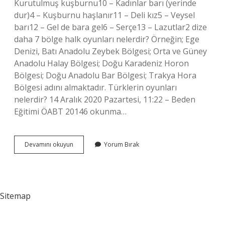
Kurutulmuş kuşburnu10 – Kadınlar barı (yerinde
dur)4 – Kuşburnu haşlanır11 – Deli kız5 – Veysel
barı12 – Gel de bara gel6 – Serçe13 – Lazutlar2 dize
daha 7 bölge halk oyunları nelerdir? Örneğin; Ege
Denizi, Batı Anadolu Zeybek Bölgesi; Orta ve Güney
Anadolu Halay Bölgesi; Doğu Karadeniz Horon
Bölgesi; Doğu Anadolu Bar Bölgesi; Trakya Hora
Bölgesi adını almaktadır. Türklerin oyunları
nelerdir? 14 Aralık 2020 Pazartesi, 11:22 – Beden
Eğitimi ÖABT 20146 okunma…
Türk
Devamını okuyun
Yorum Bırak
Halk
Oyunları
Türleri
Nelerdir
Sitemap