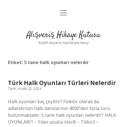
menüyü
Anasayfa
aç
Gizlilik Politikası
Alışveriş Hikaye Kutusu
Yasal Uyarı
Keyifli alışveriş tüyolarıyla tanış!
Hakkımızda
Etiket:
5 tane halk oyunları nelerdir
Türk Halk Oyunları Türleri Nelerdir
Tarih: Aralık 22, 2024
Halk oyunları kaç çeşittir? Folklor olarak da
adlandırılan halk danslarının 4000’den fazla türü
bulunmaktadır. 5 tane halk oyunları nelerdir? HALK
OYUNLARI1 – Yılan usulca öter8 – Tiliko3 –