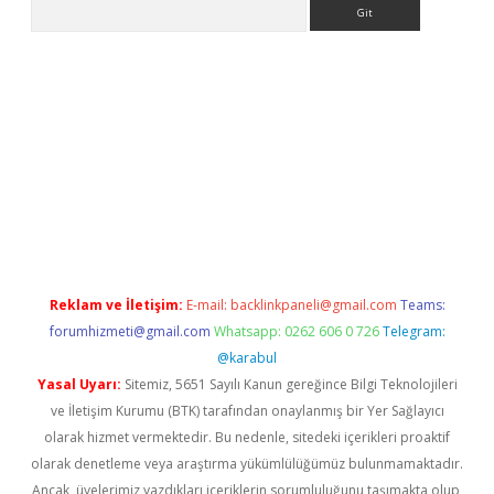
Arama
r yeni giriş
Reklam ve İletişim:
E-mail:
backlinkpaneli@gmail.com
Teams:
forumhizmeti@gmail.com
Whatsapp: 0262 606 0 726
Telegram:
@karabul
Yasal Uyarı:
Sitemiz, 5651 Sayılı Kanun gereğince Bilgi Teknolojileri
ve İletişim Kurumu (BTK) tarafından onaylanmış bir Yer Sağlayıcı
olarak hizmet vermektedir. Bu nedenle, sitedeki içerikleri proaktif
olarak denetleme veya araştırma yükümlülüğümüz bulunmamaktadır.
Ancak, üyelerimiz yazdıkları içeriklerin sorumluluğunu taşımakta olup,