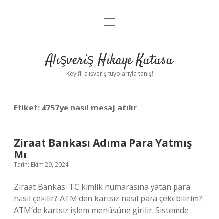
menüyü
Anasayfa
aç
Gizlilik Politikası
Alışveriş Hikaye Kutusu
Yasal Uyarı
Keyifli alışveriş tüyolarıyla tanış!
Hakkımızda
Etiket:
4757ye nasıl mesaj atılır
Ziraat Bankası Adıma Para Yatmış
Mı
Tarih: Ekim 29, 2024
Ziraat Bankası TC kimlik numarasına yatan para
nasıl çekilir? ATM’den kartsız nasıl para çekebilirim?
ATM’de kartsız işlem menüsüne girilir. Sistemde