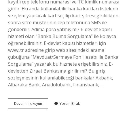
kayıtlı cep telefonu numarası ve TC kimlik numarası
girilir. Ekranda kullanılabilir banka kartları listelenir
ve işlem yapılacak kart seçilip kart şifresi girildikten
sonra şifre müşterinin cep telefonuna SMS ile
gönderilir. Adıma para yatmış mı? E-devlet kapısı
hizmeti olan “Banka Bulma Sorgulama” ile kolayca
öğrenebilirsiniz. E-devlet kapısı hizmetleri için
www..tr adresine girip web sitesindeki arama
çubuğuna “Mevduat/Sermaye Fon Hesabı ile Banka
Sorgulama” yazarak bu hizmete erişebilirsiniz. E-
devletten Ziraat Bankasına girilir mi? Bu giriş
sözleşmesinin kullanılabileceği bankalar Akbank,
Albaraka Bank, Anadolubank, Finansbank,…
Ziraat
Devamını okuyun
Yorum Bırak
Bankası
Adıma
Para
Yatmış