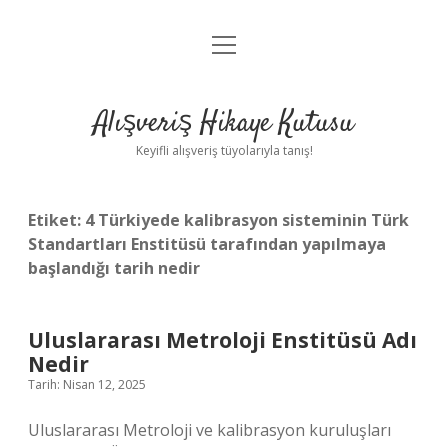
menüyü
Anasayfa
aç
Gizlilik Politikası
Alışveriş Hikaye Kutusu
Yasal Uyarı
Keyifli alışveriş tüyolarıyla tanış!
Hakkımızda
Etiket:
4 Türkiyede kalibrasyon sisteminin Türk
Standartları Enstitüsü tarafından yapılmaya
başlandığı tarih nedir
Uluslararası Metroloji Enstitüsü Adı
Nedir
Tarih: Nisan 12, 2025
Uluslararası Metroloji ve kalibrasyon kuruluşları