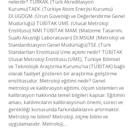
nelerdir? TÜRKAK. (Türk Akreditasyon
Kurumu)TAEK. (Türkiye Atom Enerjisi Kurumu)
DI.ÜGDGM. (Ürün Güvenliği ve Değerlendirme Genel
Müdürlüğü) TÜBİTAK UME. (Ulusal Metroloji
Enstitüsü) NMI.TÜBİTAK MAM. (Malzeme Tasarımı.
Sualtı Akustiği Laboratuvarı) DI.MSGM. (Metroloji ve
Standardizasyon Genel Müdürlüğü)TSE. (Türk
Standartları Enstitüsü) Ume açılımı nedir? TÜBİTAK
Ulusal Metroloji Enstitüsü (UME), Türkiye Bilimsel
ve Teknolojik Araştırma Kurumu’na (TÜBİTAK) bağlı
olarak faaliyet gösteren bir araştırma-geliştirme
enstitüsüdür. Metroloji eğitimi nedir? Genel
metroloji ve kalibrasyon eğitimi, ölçüm sistemleri ve
kalibrasyon hakkında temel bilgileri kapsar. Eğitimin
amacı, katılımcıların kalibrasyonun önemi, süreci ve
gerekliliği konusunda farkındalıklarını artırmaktır.
Metroloji ne bilimi? Metroloji, ölçme bilimi ve
uygulamasıdır. Metroloji,…