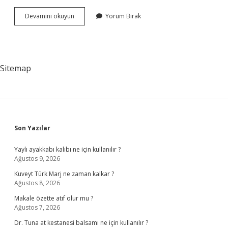
Uluslararası
Devamını okuyun
Yorum Bırak
Metroloji
Enstitüsü
Adı
Nedir
Sitemap
Sidebar
Son Yazılar
Yaylı ayakkabı kalıbı ne için kullanılır ?
Ağustos 9, 2026
Kuveyt Türk Marj ne zaman kalkar ?
Ağustos 8, 2026
Makale özette atıf olur mu ?
Ağustos 7, 2026
Dr. Tuna at kestanesi balsamı ne için kullanılır ?