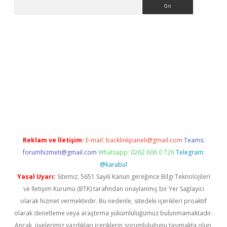
Arama
r yeni giriş
Reklam ve İletişim:
E-mail:
backlinkpaneli@gmail.com
Teams:
forumhizmeti@gmail.com
Whatsapp: 0262 606 0 726
Telegram:
@karabul
Yasal Uyarı:
Sitemiz, 5651 Sayılı Kanun gereğince Bilgi Teknolojileri
ve İletişim Kurumu (BTK) tarafından onaylanmış bir Yer Sağlayıcı
olarak hizmet vermektedir. Bu nedenle, sitedeki içerikleri proaktif
olarak denetleme veya araştırma yükümlülüğümüz bulunmamaktadır.
Ancak, üyelerimiz yazdıkları içeriklerin sorumluluğunu taşımakta olup,