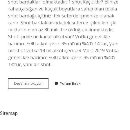
shot bardakları olmaktadır. 1 shot kaç cl’dir? Elinize
rahatça sığan ve küçük boyutlara sahip olan tekila
shot bardağı, içkinizi tek seferde içmenize olanak
tanır. Shot bardaklarında tek seferde içilebilen içki
miktarının en az 30 mililitre olduğu bilinmektedir.
Shot içinde ne kadar alkol var? Votka genellikle
hacimce %40 alkol içerir. 35 ml’nin %40’ı 14’tür, yani
bir shot votka 14 ml alkol içerir.28 Mart 2019 Votka
genellikle hacimce %40 alkol içerir. 35 ml’nin %40’ı
14’tür, yani bir shot…
Shot
Devamını okuyun
Yorum Bırak
Alkol
Kaç
Ml
Sitemap