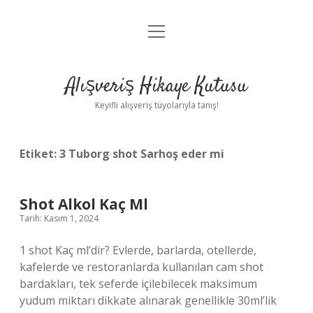
menüyü
Anasayfa
aç
Gizlilik Politikası
Alışveriş Hikaye Kutusu
Yasal Uyarı
Keyifli alışveriş tüyolarıyla tanış!
Hakkımızda
Etiket:
3 Tuborg shot Sarhoş eder mi
Shot Alkol Kaç Ml
Tarih: Kasım 1, 2024
1 shot Kaç ml’dir? Evlerde, barlarda, otellerde,
kafelerde ve restoranlarda kullanılan cam shot
bardakları, tek seferde içilebilecek maksimum
yudum miktarı dikkate alınarak genellikle 30ml’lik