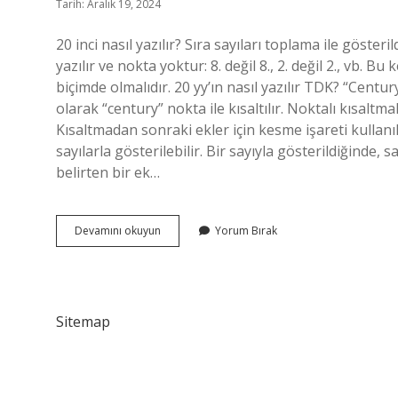
Tarih: Aralık 19, 2024
20 inci nasıl yazılır? Sıra sayıları toplama ile göst
yazılır ve nokta yoktur: 8. değil 8., 2. değil 2., vb. Bu
biçimde olmalıdır. 20 yy’ın nasıl yazılır TDK? “Century
olarak “century” nokta ile kısaltılır. Noktalı kısaltma
Kısaltmadan sonraki ekler için kesme işareti kullanılma
sayılarla gösterilebilir. Bir sayıyla gösterildiğinde
belirten bir ek…
20
Devamını okuyun
Yorum Bırak
Inci
Yüzyıl
Nasıl
Yazılır
Sitemap