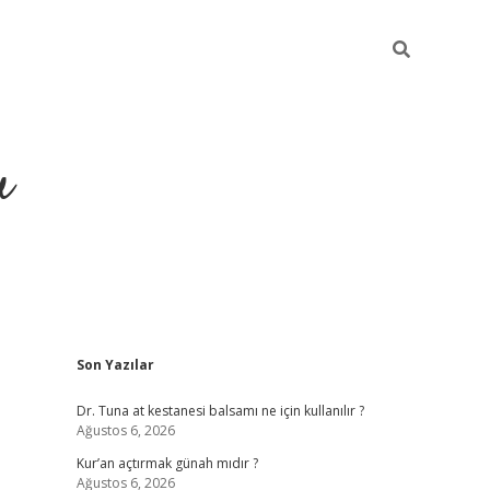
u
Sidebar
Son Yazılar
ilbet casino
betexper yeni g
Dr. Tuna at kestanesi balsamı ne için kullanılır ?
Ağustos 6, 2026
Kur’an açtırmak günah mıdır ?
Ağustos 6, 2026