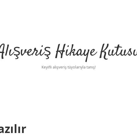
Alışveriş Hikaye Kutus
Keyifli alışveriş tüyolarıyla tanış!
azılır