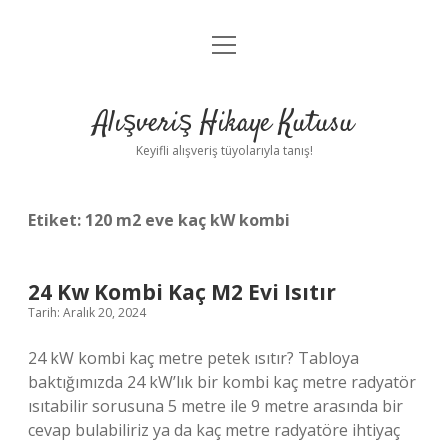
menüyü
Anasayfa
aç
Gizlilik Politikası
Alışveriş Hikaye Kutusu
Yasal Uyarı
Keyifli alışveriş tüyolarıyla tanış!
Hakkımızda
Etiket:
120 m2 eve kaç kW kombi
24 Kw Kombi Kaç M2 Evi Isıtır
Tarih: Aralık 20, 2024
24 kW kombi kaç metre petek ısıtır? Tabloya
baktığımızda 24 kW’lık bir kombi kaç metre radyatör
ısıtabilir sorusuna 5 metre ile 9 metre arasında bir
cevap bulabiliriz ya da kaç metre radyatöre ihtiyaç