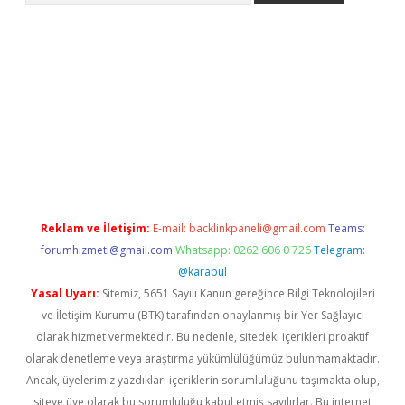
r yeni giriş
Reklam ve İletişim:
E-mail:
backlinkpaneli@gmail.com
Teams:
forumhizmeti@gmail.com
Whatsapp: 0262 606 0 726
Telegram:
@karabul
Yasal Uyarı:
Sitemiz, 5651 Sayılı Kanun gereğince Bilgi Teknolojileri
ve İletişim Kurumu (BTK) tarafından onaylanmış bir Yer Sağlayıcı
olarak hizmet vermektedir. Bu nedenle, sitedeki içerikleri proaktif
olarak denetleme veya araştırma yükümlülüğümüz bulunmamaktadır.
Ancak, üyelerimiz yazdıkları içeriklerin sorumluluğunu taşımakta olup,
siteye üye olarak bu sorumluluğu kabul etmiş sayılırlar. Bu internet