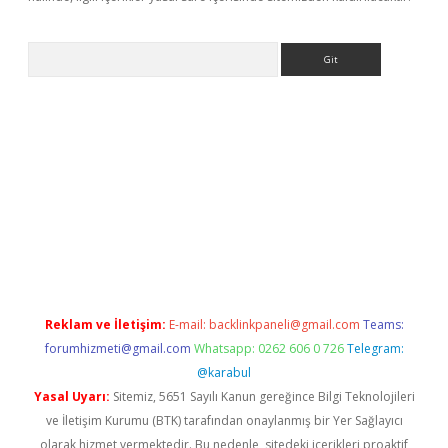
Arama
r yeni giriş
Reklam ve İletişim:
E-mail:
backlinkpaneli@gmail.com
Teams:
forumhizmeti@gmail.com
Whatsapp: 0262 606 0 726
Telegram:
@karabul
Yasal Uyarı:
Sitemiz, 5651 Sayılı Kanun gereğince Bilgi Teknolojileri
ve İletişim Kurumu (BTK) tarafından onaylanmış bir Yer Sağlayıcı
olarak hizmet vermektedir. Bu nedenle, sitedeki içerikleri proaktif