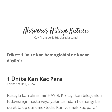
menüyü
Anasayfa
aç
Gizlilik Politikası
Alışveriş Hikaye Kutusu
Yasal Uyarı
Keyifli alışveriş tüyolarıyla tanış!
Hakkımızda
Etiket:
1 ünite kan hemoglobini ne kadar
düşürür
1 Ünite Kan Kac Para
Tarih: Aralık 3, 2024
Parayla kan alınır mı? HAYIR. Kızılay, kan bileşenleri
tedavisi için hasta veya yakınlarından herhangi bir
ücret talep etmemektedir. Kan vermek kaç para?