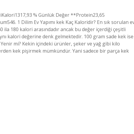
eriKalori1317,93 % Günlük Değer **Protein23,65
6. 1 Dilim Ev Yapımı kek Kaç Kaloridir? En sık sorulan e
ila 180 kalori arasındadır ancak bu değer içerdiği çeşitli
ynı kalori değerine denk gelmektedir. 100 gram sade kek ise
 Yenir mi? Kekin içindeki ürünler, şeker ve yağ gibi kilo
melerden kek pişirmek mümkündür. Yani sadece bir parça kek