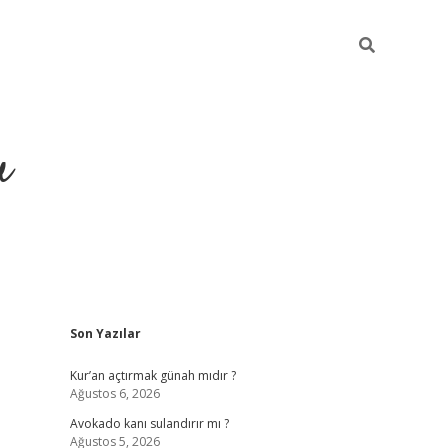
u
Sidebar
Son Yazılar
ilbet casino
betexper yeni gi
Kur’an açtırmak günah mıdır ?
Ağustos 6, 2026
Avokado kanı sulandırır mı ?
Ağustos 5, 2026