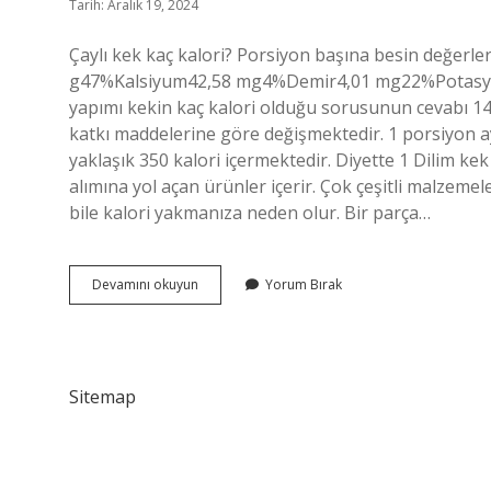
Tarih: Aralık 19, 2024
Çaylı kek kaç kalori? Porsiyon başına besin değerl
g47%Kalsiyum42,58 mg4%Demir4,01 mg22%Potasyum54
yapımı kekin kaç kalori olduğu sorusunun cevabı 140 
katkı maddelerine göre değişmektedir. 1 porsiyon a
yaklaşık 350 kalori içermektedir. Diyette 1 Dilim kek
alımına yol açan ürünler içerir. Çok çeşitli malze
bile kalori yakmanıza neden olur. Bir parça…
1
Devamını okuyun
Yorum Bırak
Dilim
Çaylı
Kek
Kaç
Kalori
Sitemap