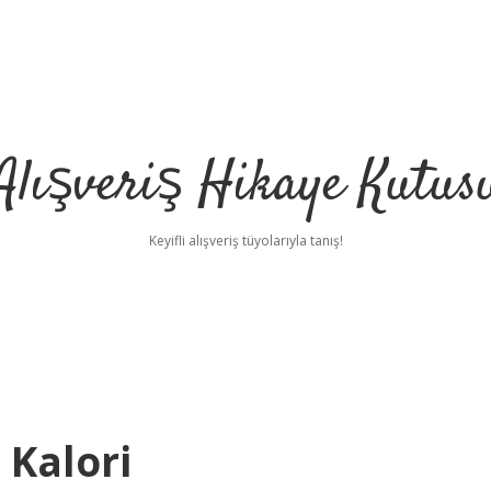
Alışveriş Hikaye Kutus
Keyifli alışveriş tüyolarıyla tanış!
 Kalori